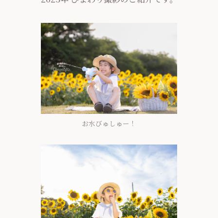
お水びゅしゅー！