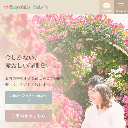
contact
ＭＥＮＵ
今しかない、
愛おしい時間を。
お腹の中の小さな命と過ごす時間を、
楽しく、やさしく残します。
ご相談・空き状況を確認す
る
ご予約せはこちら