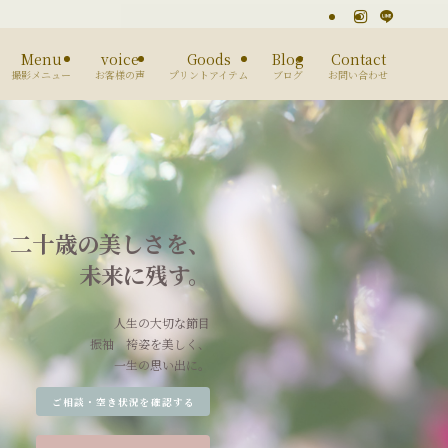
Menu
voice
Goods
Blog
Contact
撮影メニュー
お客様の声
プリントアイテム
ブログ
お問い合わせ
二十歳の美しさを、
未来に残す。
人生の大切な節目
振袖 袴姿を美しく、
一生の思い出に。
ご相談・空き状況を確認する