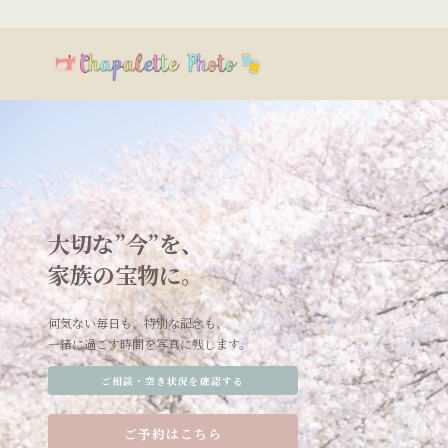
大切な”今”を、
家族の宝物に。
何気ない毎日も、特別な記念も、
一緒に過ごす時間を写真に残します。
ご相談・空き状況を確認する
ご予約はこちら