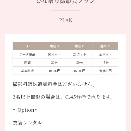
ひな祭り撮影会プラン
PLAN
★
雛祭 A
雛祭 B
雛祭 C
データ納品
10カット
20カット
全カット
時間
20分
30分
45分
基本料金
円
円
20,000円
10,000
15,000
撮影料姉妹追加料金はございません。
2名以上撮影の場合は、C.45分枠で承ります。
～Option～
衣装レンタル