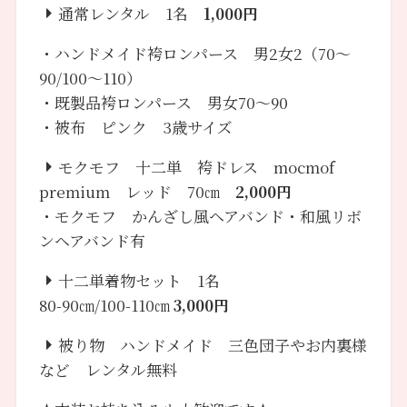
通常レンタル 1名
1,000円
・ハンドメイド袴ロンパース 男2女2（70～
90/100～110）
・既製品袴ロンパース 男女70～90
・被布 ピンク 3歳サイズ
モクモフ 十二単 袴ドレス mocmof
premium レッド 70㎝
2,000円
・モクモフ かんざし風ヘアバンド・和風リボ
ンヘアバンド有
十二単着物セット 1名
80-90㎝/100-110㎝
3,000円
被り物 ハンドメイド 三色団子やお内裏様
など レンタル無料