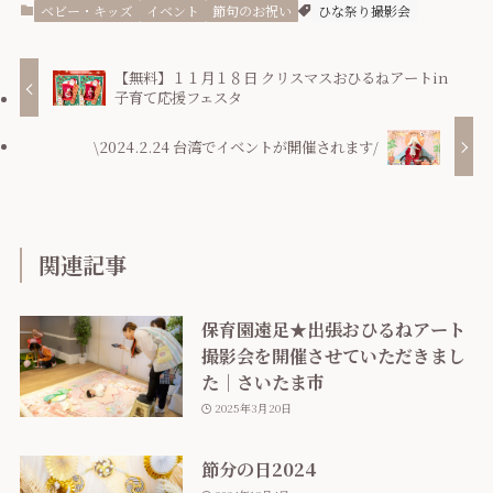
ベビー・キッズ
イベント
節句のお祝い
ひな祭り撮影会
【無料】１１月１８日 クリスマスおひるねアートin
子育て応援フェスタ
\2024.2.24 台湾でイベントが開催されます/
関連記事
保育園遠足★出張おひるねアート
撮影会を開催させていただきまし
た｜さいたま市
2025年3月20日
節分の日2024