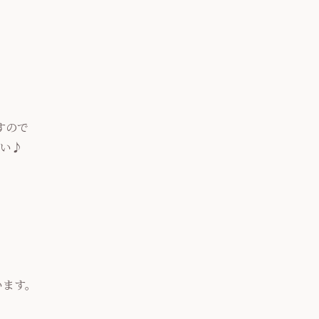
すので
い♪
います。