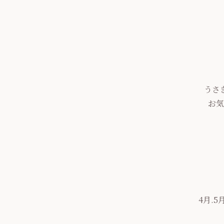
うさ
お気
4月.