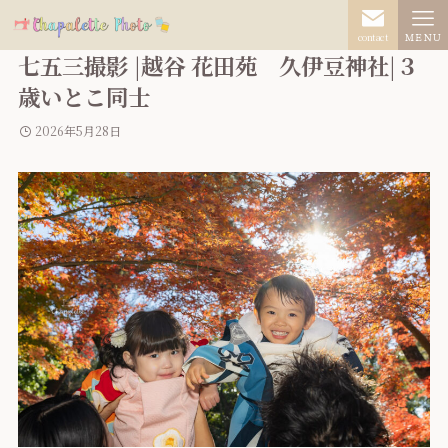
contact
ＭＥＮＵ
七五三撮影 |越谷 花田苑 久伊豆神社|３
歳いとこ同士
2026年5月28日