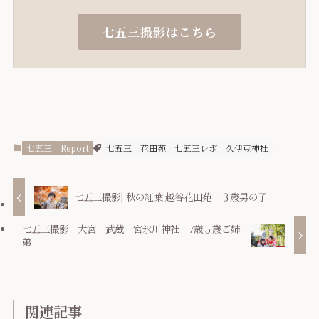
七五三撮影はこちら
七五三
Report
七五三
花田苑
七五三レポ
久伊豆神社
七五三撮影| 秋の紅葉 越谷花田苑｜３歳男の子
七五三撮影｜大宮 武蔵一宮氷川神社｜7歳５歳ご姉
弟
関連記事