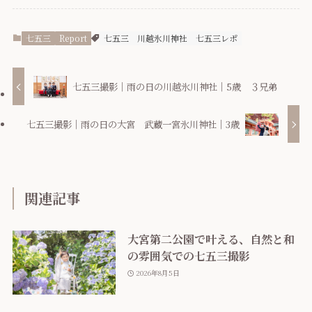
七五三
Report
七五三
川越氷川神社
七五三レポ
七五三撮影｜雨の日の川越氷川神社｜5歳 ３兄弟
七五三撮影｜雨の日の大宮 武蔵一宮氷川神社｜3歳
関連記事
大宮第二公園で叶える、自然と和
の雰囲気での七五三撮影
2026年8月5日