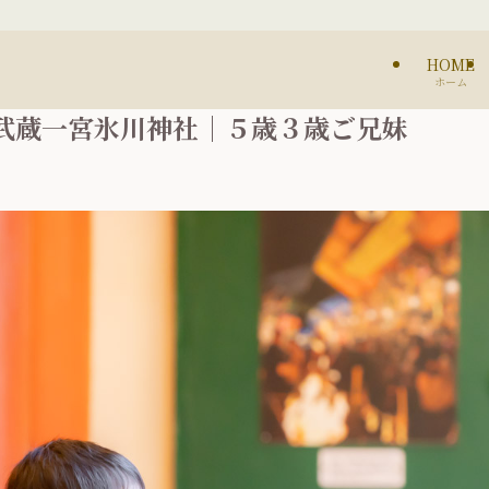
HOME
ホーム
武蔵一宮氷川神社｜５歳３歳ご兄妹