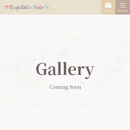
contact
ＭＥＮＵ
Gallery
Coming Soon