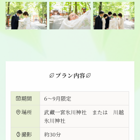
プラン内容
期間
6～9月限定
場所
武蔵一宮氷川神社 または 川越
氷川神社
撮影
約30分