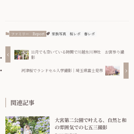
ファミリー
Report
家族写真
桜レポ
春レポ
11月でも空いている時間で川越氷川神社 お宮参り撮
影
河津桜でランドセル入学撮影｜埼玉県富士見市
関連記事
大宮第二公園で叶える、自然と和
の雰囲気での七五三撮影