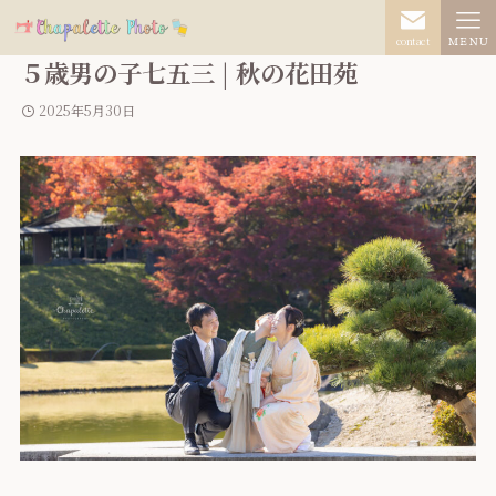
contact
ＭＥＮＵ
５歳男の子七五三 | 秋の花田苑
2025年5月30日