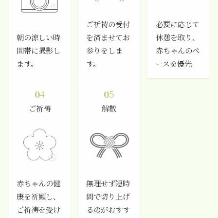
ご祈祷の受付
必要に応じて
朝の涼しい時
を済ませてお
休憩を取り、
間帯に撮影し
参りをしま
赤ちゃんのペ
ます。
す。
ースを優先
0
4
0
5
ご祈祷
解散
赤ちゃんの健
無理せず短時
康を祈願し、
間で切り上げ
ご祈祷を受け
るのがおすす