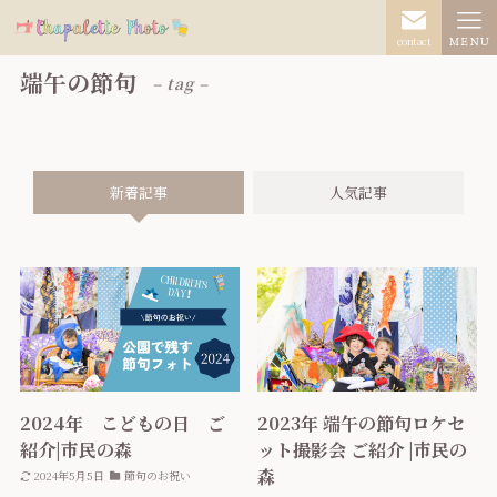
contact
ＭＥＮＵ
端午の節句
– tag –
新着記事
人気記事
2024年 こどもの日 ご
2023年 端午の節句ロケセ
紹介|市民の森
ット撮影会 ご紹介 |市民の
森
2024年5月5日
節句のお祝い