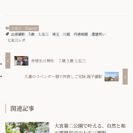
七五三
Report
出張撮影
5歳
七五三
埼玉
川越
丹徳庭園
還暦祝い
七五三レポ
赤塚氷川神社 ７歳３歳 七五三
久喜のラベンダー畑で仲良しご兄妹 親子撮影
関連記事
大宮第二公園で叶える、自然と和
の雰囲気での七五三撮影