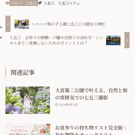
ブログ
七五三
七五三
七五三コラム
ニコニコ男の子５歳七五三 | 川越氷川神社
七五三 お参りの時期・六曜や日取りの決め方・レン
タルまで｜後悔しないためのポイントとは？
関連記事
大宮第二公園で叶える、自然と和
の雰囲気での七五三撮影
2026年8月5日
お宮参りの持ち物リスト完全版｜
忘れ物防止チェックリスト