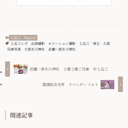
七五三
Report
七五三レポ
出張撮影
ロケーション撮影
七五三
埼玉
大宮
兄弟写真
大宮氷川神社
武蔵一宮氷川神社
武蔵一宮氷川神社 ５歳３歳ご兄弟 W七五三
菖蒲総合支所 ラベンダー フォト
関連記事