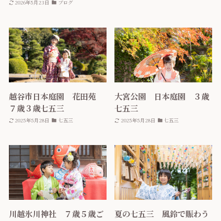
2026年5月23日
ブログ
越谷市日本庭園 花田苑
大宮公園 日本庭園 ３歳
７歳３歳七五三
七五三
2025年5月28日
七五三
2025年5月28日
七五三
川越氷川神社 ７歳５歳ご
夏の七五三 風鈴で賑わう