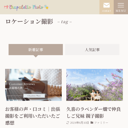
contact
ＭＥＮＵ
ロケーション撮影
– tag –
新着記事
人気記事
お客様の声・口コミ｜出張
久喜のラベンダー畑で仲良
撮影をご利用いただいたご
しご兄妹 親子撮影
感想
2024年6月10日
ファミリー