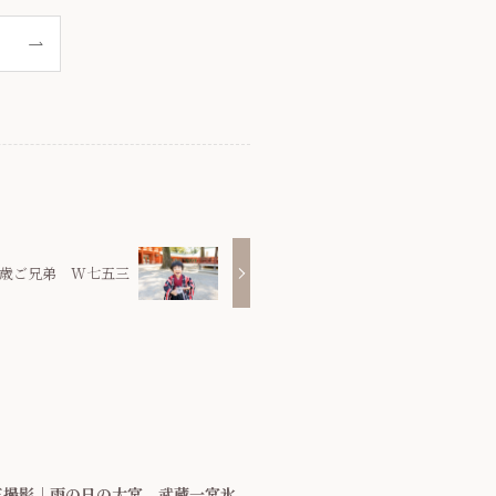
歳ご兄弟 W七五三
三撮影｜雨の日の大宮 武蔵一宮氷