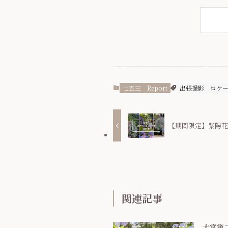
七五三
Report
出張撮影
ロケ
【期間限定】紫陽
関連記事
大宮第