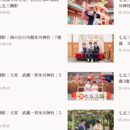
七五三撮影
川神
年8月5日
202
撮影｜雨の日の川越氷川神社｜7歳
七五
歳 
年6月13日
202
撮影｜大宮 武蔵一宮氷川神社｜5
七五三
歳3歳
年6月1日
202
撮影｜大宮 武蔵一宮氷川神社｜5
七五
202
年6月1日