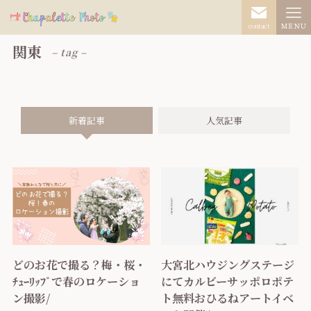
contact
ＭＥＮＵ
関東
– tag –
新着記事
人気記事
どのお花で撮る？梅・桜・
大宮北ハウジングステージ
ﾁｭｰﾘｯﾌﾟで春のロケーショ
にてカルビーサッポロポテ
ン撮影/
ト無料おひるねアートイベ