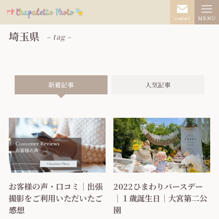
contact
ＭＥＮＵ
埼玉県
– tag –
新着記事
人気記事
お客様の声・口コミ｜出張
2022ひまわりバースデー
撮影をご利用いただいたご
｜１歳誕生日｜大宮第二公
感想
園