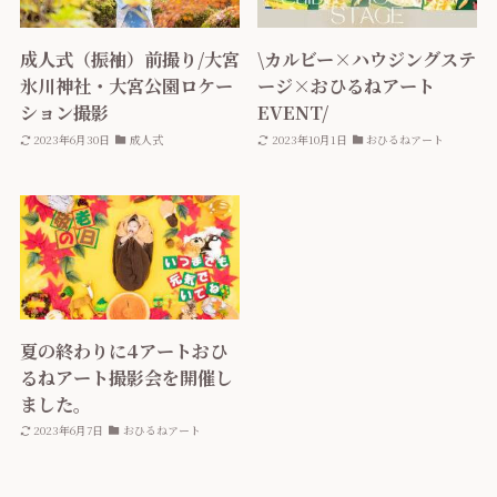
成人式（振袖）前撮り/大宮
\カルビー×ハウジングステ
氷川神社・大宮公園ロケー
ージ×おひるねアート
ション撮影
EVENT/
2023年6月30日
成人式
2023年10月1日
おひるねアート
夏の終わりに4アートおひ
るねアート撮影会を開催し
ました。
2023年6月7日
おひるねアート