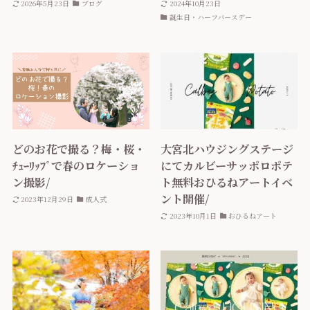
2026年5月23日
ブログ
2024年10月23日
誕生日・ハーフバースデー
どのお花で撮る？梅・桜・
大宮北ハウジングステージ
ﾁｭｰﾘｯﾌﾟで春のロケーショ
にてカルビーサッポロポテ
ン撮影/
ト無料おひるねアートイベ
ント開催/
2023年12月29日
成人式
2023年10月1日
おひるねアート