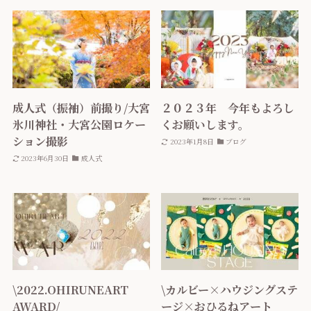
成人式（振袖）前撮り/大宮
２０２３年 今年もよろし
氷川神社・大宮公園ロケー
くお願いします。
ション撮影
2023年1月8日
ブログ
2023年6月30日
成人式
\2022.OHIRUNEART
\カルビー×ハウジングステ
AWARD/
ージ×おひるねアート