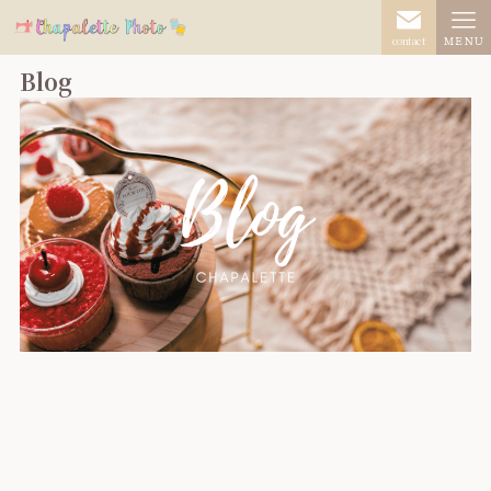
contact
ＭＥＮＵ
Blog