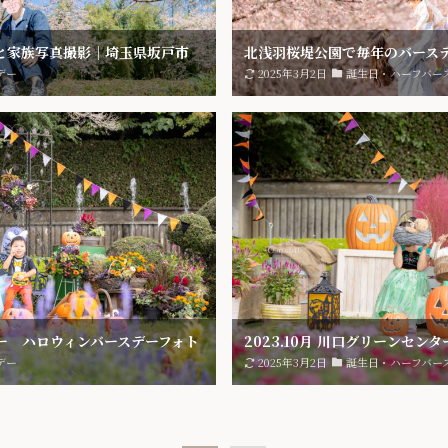
と家族写真撮影｜埼玉県坂戸市
北浅羽桜堤公園で毎年のバース
デー
2025年3月2日
誕生日・ハーフバー
ター ハロウィンバースデーフォト
2023.10月 川口グリーンセ
デー
2025年3月2日
誕生日・ハーフバー