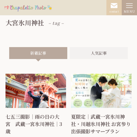
contact
ＭＥＮＵ
大宮氷川神社
– tag –
新着記事
人気記事
七五三撮影｜雨の日の大
夏限定｜武蔵一宮氷川神
宮 武蔵一宮氷川神社｜3
社・川越氷川神社 お宮参り
歳
出張撮影サマープラン